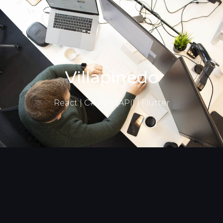
Zelf kosten berekenen
Villapinedo
React | C# .Net (API) | Flutter