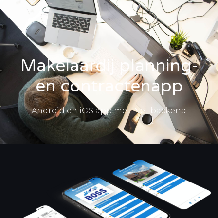
Zelf kosten berekenen
Makelaardij planning-
en contractenapp
Android en iOS app met .Net backend