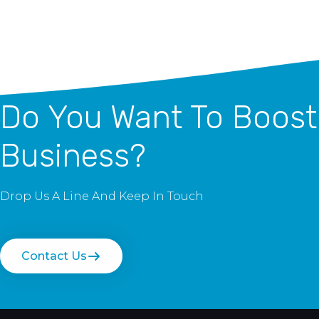
Do You Want To Boost
Business?
Drop Us A Line And Keep In Touch
Contact Us