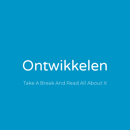
Portfolio
ouw project berekenen
Over ons
Ontwikkelen
Take A Break And Read All About It